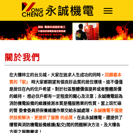
關於我們
在大樓林立的台北城，大家在追求人生成功的同時，
回歸最本
質的『家』
時大家都期望有個良好品質的居住環境，這不僅僅
是居住在內的住戶希望，對於社區整體價值提昇或者整體房價
的維持， 想必住戶都有一定程度的關心及注意；永誠機電認為
消防機電設備的維護檢測本質是種服務業的性質，當上班忙碌
的管 委會委員把保養維護作業交給永誠處理，
永誠機電不僅提
供技術解決，更提供了服務 的品質
，在此永誠機電，還提供了
樓管與消防機電設備維護(點交)間的問題解決方法，及大樓各
方面之服務需求！